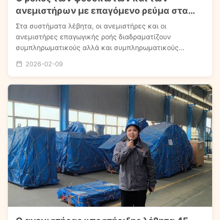
ανεμιστήρων με επαγόμενο ρεύμα στα
συστήματα λέβητα
Στα συστήματα λέβητα, οι ανεμιστήρες και οι
ανεμιστήρες επαγωγικής ροής διαδραματίζουν
συμπληρωματικούς αλλά και συμπληρωματικούς
ρόλους, εξασφαλίζοντας από κοινού τον έλεγχο της
2026-02-09
ροής αέρα και την αποδοτικότητα καύσης. Ο
ανεμιστήρας επαγωγής, που βρίσκεται στο πίσω μέρος
του λέβητα, είναι υπεύθυνος ...