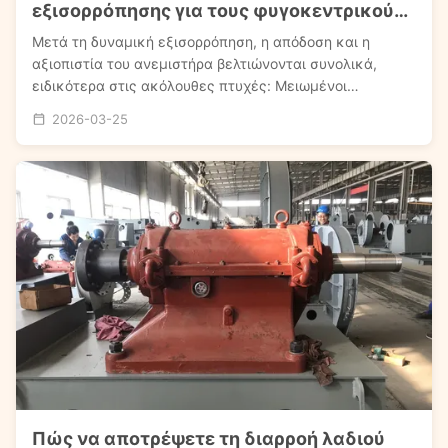
εξισορρόπησης για τους φυγοκεντρικούς
ανεμιστήρες
Μετά τη δυναμική εξισορρόπηση, η απόδοση και η
αξιοπιστία του ανεμιστήρα βελτιώνονται συνολικά,
ειδικότερα στις ακόλουθες πτυχές: Μειωμένοι
Κραδασμοί και Θόρυβος: Μειώνει αποτελεσματικά το
2026-03-25
πλάτος των κραδασμών του τροχού κατά τη λειτουργία,
μειώνει τον θόρυβο λειτουργίας του εξοπλισμού και
δημιουργε...
Πώς να αποτρέψετε τη διαρροή λαδιού