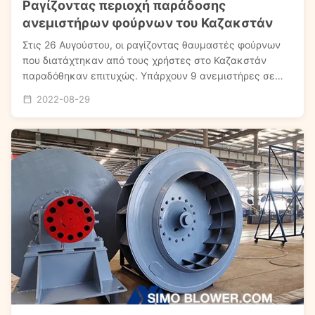
Ραγίζοντας περιοχή παράδοσης
ανεμιστήρων φούρνων του Καζακστάν
Στις 26 Αυγούστου, οι ραγίζοντας θαυμαστές φούρνων
που διατάχτηκαν από τους χρήστες στο Καζακστάν
παραδόθηκαν επιτυχώς. Υπάρχουν 9 ανεμιστήρες σε
αυτήν την αποστολή, της οποίας 6 ανεμιστήρες
2022-08-29
χρησιμοποιούνται για το αέριο που παράγεται από το
φούρνο πυρόλυσης και που μεταβιβάζεται υπό πίεση.
Εύφλεκτο ...