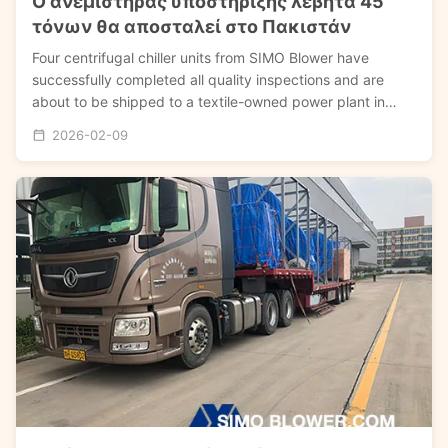
Ο ανεμιστήρας υποστήριξης λέβητα 45
τόνων θα αποσταλεί στο Πακιστάν
Four centrifugal chiller units from SIMO Blower have
successfully completed all quality inspections and are
about to be shipped to a textile-owned power plant in
Pakistan to provide power for the primary and secondary
2026-02-09
air systems of a 45-ton boiler. Ο βασικός εξοπλισμός που
παραδίδεται περιλαμβάνει: ...