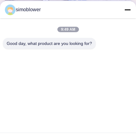
Υψηλής θερμοκρασίας ανεμιστήρας
simoblower
υψηλής θερμοκρασίας πόσοι βαθμοί;
Οι φυγοκεντρικοί ανεμιστήρες μπορούν να αντισταθούν
9:49 AM
το υψηλής θερμοκρασίας αέριο σωλήνων κάτω από
1000 βαθμούς. Ο υψηλής θερμοκρασίας ανεμιστήρας
Good day, what product are you looking for?
είναι ένα γενικό όνομα για μια κατηγορία ανεμιστήρων,
2021-09-10
κατάλληλη για το υψηλής θερμοκρασίας αέριο με τη
μικρή διάβρωση, την μη-αυθόρμητες καύση και τη
θερμ...
1
2
3
4
5
Σπίτι
Προϊόντα
Βίντεο
Σχετικά με εμάς
Επισκέψεις στο εργοστάσιο
Έλεγχος ποιότητας
Επικοινωνήστε μαζί μας
Ζητήστε προσφορά
Ειδήσεις