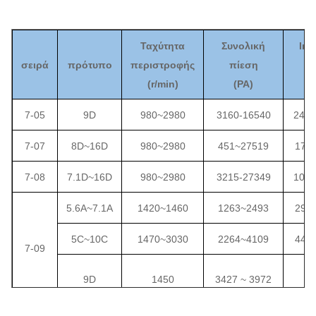
Ταχύτητα
Συνολική
Ικα
σειρά
πρότυπο
περιστροφής
πίεση
(
r/min)
(
PA
)
(
μ
7-05
9D
980~2980
3160-16540
2473
7-07
8D~16D
980~2980
451~27519
173
7-08
7.1D~16D
980~2980
3215-27349
1049
5.6A~7.1A
1420~1460
1263~2493
295
5C~10C
1470~3030
2264~4109
448
7-09
12
9D
1450
3427 ~ 3972
2