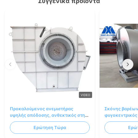
Συγγενικά προϊόντα
VIDEO
Προκαλούμενος ανεμιστήρας
Σκόνης βαρέω
υψηλής απόδοσης, ανθεκτικός στη
φυγοκεντρικός
φθορά, για βιομηχανικά συστήματα
ανεμιστήρων σ
Ερώτηση Τώρα
Ερώ
λεβήτων
προκληθείς