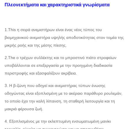
7-10
7.1D~16D
980~2980
3174-25573
1296
Πλεονεκτήματα και χαρακτηριστικά γνωρίσματα
8-12
4D~16D
730~2900
1206~4345
3242
8-17
7.1D~9D
2900~2930
10728~20250
76
1.This η σειρά ανεμιστήρων είναι ένας νέος τύπος του
βιομηχανικού ανεμιστήρα υψηλής αποδοτικότητας στον τομέα της
9-03
8D~9D
2950
16680
~
22314
301
μικρής ροής και της μέσης πίεσης.
4A~6.3A
2900
3407~9698
219
2.The ο τρέχων συλλέκτης και το μπροστινό πιάτο στροφείων
9-08
7.1D~16D
960~2900
3031~16250
8792
υποβάλλονται σε επεξεργασία με την προηγμένη διαδικασία
περιστροφής και εξασφαλίζουν ακρίβεια.
4A~7.1A
2900
3253~11717
82
9-10
3. Η β-ζώνη που οδηγεί και ανεμιστήρας τύπων ένωσης
8D~16D
960~2900
2705~15425
329
οδηγώντας είναι εξοπλισμένη με το ακέραιο παράθυρο ρουλεμάν,
το οποίο έχει την καλή λίπανση, τη σταθερή λειτουργία και τη
9-11
4D~16D
730~2900
1412~4835
329
μακριά φέρουσα ζωή.
4. Εξοπλισμένος με την εκλεπτυμένη ενσωματωμένη μανίκι