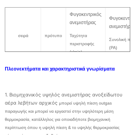
Φυγοκεντρικός
Φυγοκεντρι
ανεμιστήρας
ανεμιστήρα
σειρά
πρότυπο
Ταχύτητα
Συνολική πίε
περιστροφής
(
PA
)
(
r/min)
Πλεονεκτήματα και χαρακτηριστικά γνωρίσματα
7.1A
2900
10728
~
119
8-17
Φυγοκεντρικός
8A
2930
14297
~
156
ανεμιστήρας
1.
Βιομηχανικός υψηλός ανεμιστήρας ανοξείδωτου
9A
2930
18308
~
202
αέρα λεβήτων αρχικός
μπορεί υψηλή πίεση outgas
παραγωγής και μπορεί να εργαστεί στην υψηλότερη μέση
θερμοκρασία, κατάλληλος για οποιαδήποτε βιομηχανική
περίπτωση όπου η υψηλή πίεση & το υψηλής θερμοκρασίας