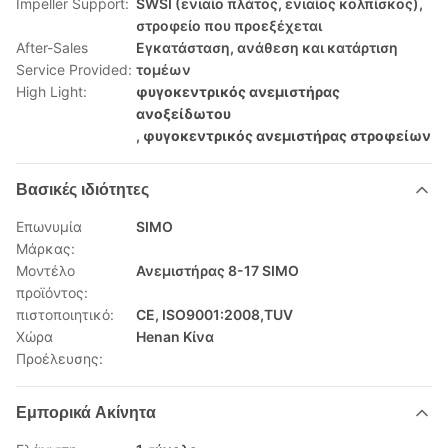
Impeller Support:
SWSI (ενιαίο πλάτος, ενιαίος κολπίσκος),
στροφείο που προεξέχεται
After-Sales
Εγκατάσταση, ανάθεση και κατάρτιση
Service Provided:
τομέων
High Light:
φυγοκεντρικός ανεμιστήρας
ανοξείδωτου
,
φυγοκεντρικός ανεμιστήρας στροφείων
Βασικές ιδιότητες
Επωνυμία
SIMO
Μάρκας:
Μοντέλο
Ανεμιστήρας 8-17 SIMO
προϊόντος:
πιστοποιητικό:
CE, ISO9001:2008,TUV
Χώρα
Henan Κίνα
Προέλευσης:
Εμπορικά Ακίνητα