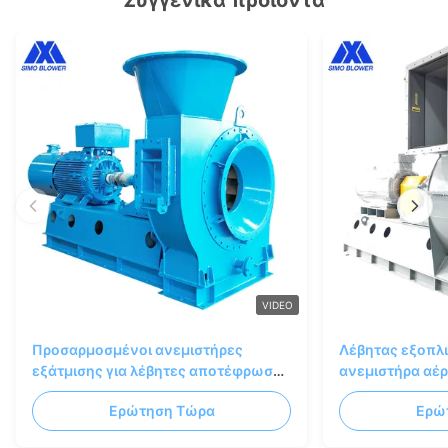
VIDEO
Προσαρμοσμένοι ανεμιστήρες
Λέβητας εξοπλι
εξάτμισης για λέβητες αποτέφρωσης
ανεμιστήρα αέ
αποβλήτων
Ερώτηση Τώρα
Ερώ