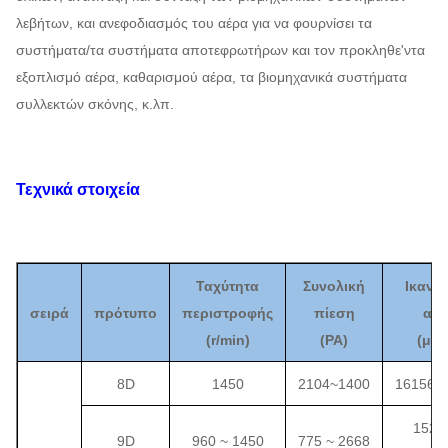
λεβήτων, και ανεφοδιασμός του αέρα για να φουρνίσει τα
συστήματα/τα συστήματα αποτεφρωτήρων και τον προκληθε'ντα
εξοπλισμό αέρα, καθαρισμού αέρα, τα βιομηχανικά συστήματα
συλλεκτών σκόνης, κ.λπ.
Τεχνικά στοιχεία
Ταχύτητα
Συνολική
Ικανό
σειρά
πρότυπο
περιστροφής
πίεση
αέρ
(
r/min)
(
PA
)
(
μ ³ 
8D
1450
2104
~
1400
16156
~
1522
9D
960 ~ 1450
775 ~ 2668