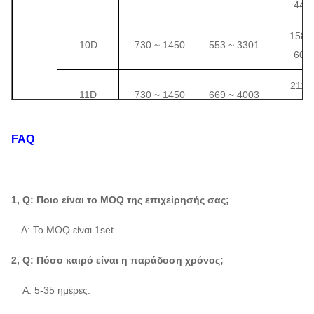
441
1588
10D
730 ~ 1450
553 ~ 3301
605
2114
11D
730 ~ 1450
669 ~ 4003
805
2566
FAQ
12D
730 ~ 1450
797 ~ 4777
1046
1086 ~
435
14D
730 ~ 1450
1, Q: Ποιο είναι το MOQ της επιχείρησής σας;
6541
~
166
Α: Το MOQ είναι 1set.
5169
16D
580 ~ 960
895 ~ 3709
4-10
1641
2, Q: Πόσο καιρό είναι η παράδοση χρόνος;
1133 ~
7361
: Α: 5-35 ημέρες.
18D
580 ~ 960
4710
2337