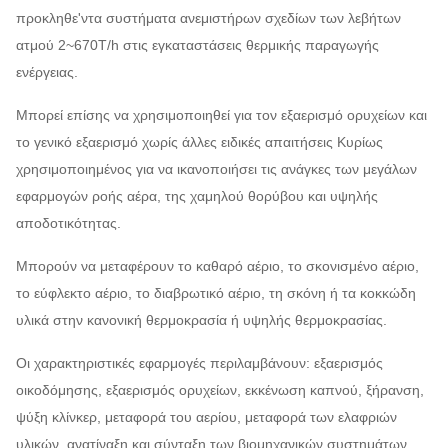
προκληθε'ντα συστήματα ανεμιστήρων σχεδίων των λεβήτων
ατμού 2~670T/h στις εγκαταστάσεις θερμικής παραγωγής
ενέργειας.
Μπορεί επίσης να χρησιμοποιηθεί για τον εξαερισμό ορυχείων και
το γενικό εξαερισμό χωρίς άλλες ειδικές απαιτήσεις Κυρίως
χρησιμοποιημένος για να ικανοποιήσει τις ανάγκες των μεγάλων
εφαρμογών ροής αέρα, της χαμηλού θορύβου και υψηλής
αποδοτικότητας.
Μπορούν να μεταφέρουν το καθαρό αέριο, το σκονισμένο αέριο,
το εύφλεκτο αέριο, το διαβρωτικό αέριο, τη σκόνη ή τα κοκκώδη
υλικά στην κανονική θερμοκρασία ή υψηλής θερμοκρασίας.
Οι χαρακτηριστικές εφαρμογές περιλαμβάνουν: εξαερισμός
οικοδόμησης, εξαερισμός ορυχείων, εκκένωση καπνού, ξήρανση,
ψύξη κλίνκερ, μεταφορά του αερίου, μεταφορά των ελαφριών
υλικών, ανατίναξη και σύνταξη των βιομηχανικών συστημάτων