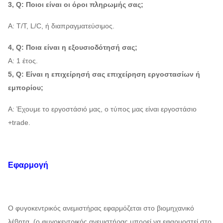
3, Q: Ποιοι είναι οι όροι πληρωμής σας;
1400 ~
1009
20D
580 ~ 960
Α: T/T, L/C, ή διαπραγματεύσιμος.
5837
3206
4, Q: Ποια είναι η εξουσιοδότησή σας;
1216 ~
1160
22D
480 ~ 960
Α: 1 έτος.
6865
4340
5, Q: Είναι η επιχείρησή σας επιχείρηση εργοστασίων ή
1579 ~
1710
εμπορίου;
25D
480 ~ 730
5138
4840
Α: Έχουμε το εργοστάσιό μας, ο τύπος μας είναι εργοστάσιο
1205 ~
18700
+trade.
28D
375 ~ 730
6400
6800
3236 ~
34800
29.5D
596 ~ 745
Εφαρμογή
7218
8100
Ο φυγοκεντρικός ανεμιστήρας εφαρμόζεται στο βιομηχανικό
λέβητα, (ο φυγοκεντρικός ανεμιστήρας μπορεί να εφαρμοστεί στο